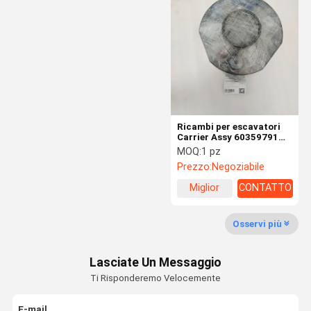
Cilindro idraulico dell'escavatore
Boccole e perni dell'escavatore
Parti della cabina dell'escavatore
parti del telaio dell'escavatore
Ricambi per escavatori
Pezzi di ricambio di estrazione mineraria
Carrier Assy 60359791
61000834 60359593 per
MOQ:
1 pz
Parti dell'ingranaggio del riduttore dell'escavatore
215C
Prezzo:
Negoziabile
pezzi di ricambio di Escavatori
Miglior
CONTATTO
prezzo
parti dell'escavatore di Hyundai
Osservi più
Parti dell'escavatore di
Lasciate Un Messaggio
Parti dell'escavatore di
Ti Risponderemo Velocemente
E-mail