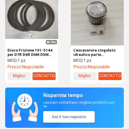
Disco Frizione 101-5144
L'escavatore cingolato
per D7R D6R D6M D5M
idraulico parte
D6N D5N
l'ingranaggio solare
MOQ:
1 pz
MOQ:
1 pz
39Q8-12251 39Q8-12110
Prezzo:
Negoziabile
Prezzo:
Negoziabile
39Q8-12211 XKBH-01937
per R290 R300
Miglior
CONTATTO
Miglior
CONTATTO
prezzo
prezzo
Risparmia tempo
Lasciaci contattare i migliori prodotti con
te.
Dai il tuo requisito