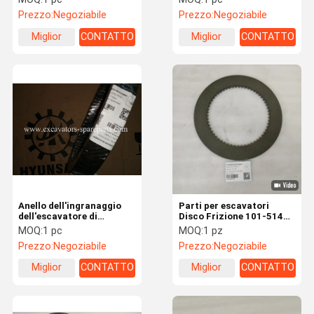
accessori
Prezzo:
Negoziabile
Prezzo:
Negoziabile
Miglior
CONTATTO
Miglior
CONTATTO
prezzo
prezzo
Anello dell'ingranaggio
Parti per escavatori
dell'escavatore di
Disco Frizione 101-5141
1719387
per D7R D6R D6M D5M
MOQ:
1 pc
MOQ:
1 pz
D6N D5N
Prezzo:
Negoziabile
Prezzo:
Negoziabile
Miglior
CONTATTO
Miglior
CONTATTO
prezzo
prezzo