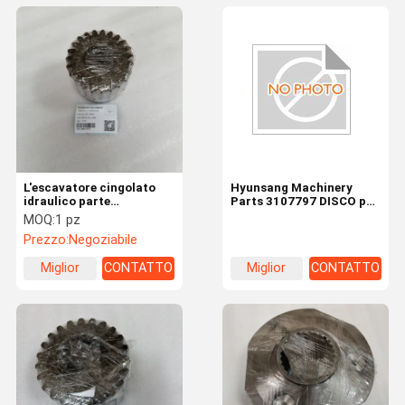
L'escavatore cingolato
Hyunsang Machinery
idraulico parte
Parts 3107797 DISCO per
l'ingranaggio solare 367-
FV30, ZX250L-5G,
MOQ:
1 pz
8368 3678368 367-8369
ZX270-3, ZX270-HHE,
Prezzo:
Negoziabile
367-8365 7I-7623 per
ZX280-5G, ZX280LC-3
320E 323E
Miglior
CONTATTO
Miglior
CONTATTO
prezzo
prezzo