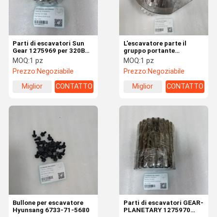
Parti di escavatori Sun
L'escavatore parte il
Gear 1275969 per 320B
gruppo portante
320BL 320N 321B
dell'ingranaggio della
MOQ:
1 pz
MOQ:
1 pz
trasmissione finale
Prezzo:
Negoziabile
Prezzo:
Negoziabile
dell'oscillazione XKAQ-
00075 per R210 HX180L
Miglior
CONTATTO
Miglior
CONTATTO
R160LC7
prezzo
prezzo
Casa
Prodotti
Video
Circa Noi
Bullone per escavatore
Parti di escavatori GEAR-
Hyunsang 6733-71-5680
PLANETARY 1275970