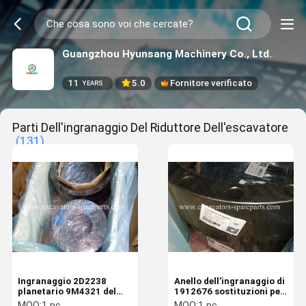
Guangzhou Hyunsang Machinery Co., Ltd.
11
5.0
Fornitore verificato
YEARS
Parti Dell'ingranaggio Del Riduttore Dell'escavatore
(131)
Ingranaggio 2D2238
Anello dell'ingranaggio di
planetario 9M4321 del
1912676 sostituzioni per
E325C di mero degli
il E325C
MOQ:
1 pc
MOQ:
1 pc