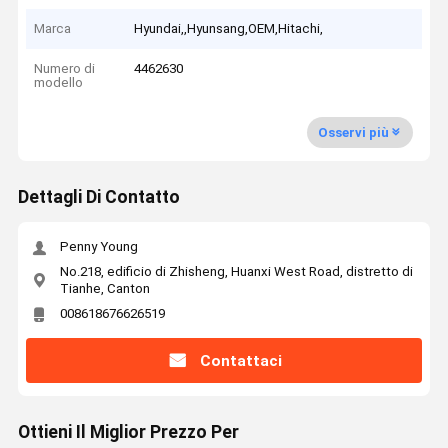
Marca
Hyundai,,Hyunsang,OEM,Hitachi,
Numero di
4462630
modello
Osservi più
Dettagli Di Contatto
Penny Young
No.218, edificio di Zhisheng, Huanxi West Road, distretto di
Tianhe, Canton
008618676626519
Contattaci
Ottieni Il Miglior Prezzo Per