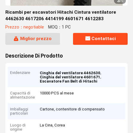
3
/
5
Ricambi per escavatori Hitachi Cintura ventilatore
4462630 4617206 4414199 4601671 4612283
Prezzo：negotiable
MOQ：1 PC
Miglior prezzo
Contattaci
Descrizione Di Prodotto
Evidenziare
,
Cinghia del ventilatore 4462630
,
Cinghia del ventilatore 4601671
Escavatore Fan Belt di Hitachi
Capacità di
10000 PCS al mese
alimentazione
Imballaggi
Cartone, contenitore di compensato
particolari
Luogo di
La Cina, Corea
origine